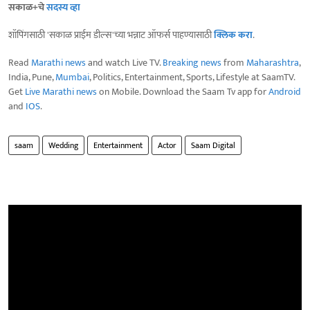
सकाळ+चे
सदस्य व्हा
शॉपिंगसाठी 'सकाळ प्राईम डील्स'च्या भन्नाट ऑफर्स पाहण्यासाठी
क्लिक करा
.
Read
Marathi news
and watch Live TV.
Breaking news
from
Maharashtra
,
India, Pune,
Mumbai
, Politics, Entertainment, Sports, Lifestyle at SaamTV.
Get
Live Marathi news
on Mobile. Download the Saam Tv app for
Android
and
IOS
.
saam
Wedding
Entertainment
Actor
Saam Digital