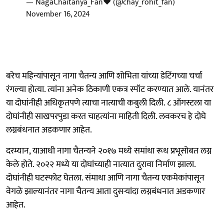
— NagaChaitanya_Fan❤️ (@chay_rohit_fan)
November 16, 2024
बरेच महिन्यांपासून नागा चैतन्य आणि शोभिता यांच्या डेटिंगच्या चर्चा
रंगल्या होत्या. त्यांना अनेक ठिकाणी एकत्र स्पॉट करण्यात आले. यानंतर
या दोघांनीही अधिकृतपणे त्याचा नात्याची कबुली दिली. ८ ऑगस्टला या
दोघांनीही साखपरपुडा करत चाहत्यांना माहिती दिली. लवकरच हे दोघे
लग्नबंधनात अडकणार आहेत.
दरम्यान, याआधी नागा चैतन्यने २०१७ मध्ये समांथा रूथ प्रभूसोबत लग्न
केले होते. २०२२ मध्ये या दोघांच्याही नात्यात दुरावा निर्माण झाला.
दोघांनीही घटस्फोट घेतला. संमाथा आणि नागा चैतन्य एकमेकांपासून
वेगळे झाल्यानंतर नागा चैतन्य आता दुसऱ्यांदा लग्नबंधनात अडकणार
आहेत.