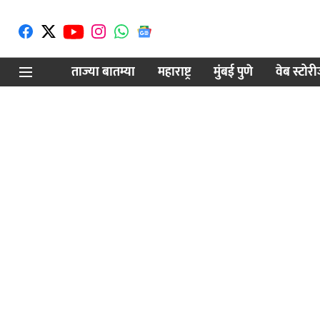
ताज्या बातम्या
महाराष्ट्र
मुंबई पुणे
वेब स्टोर