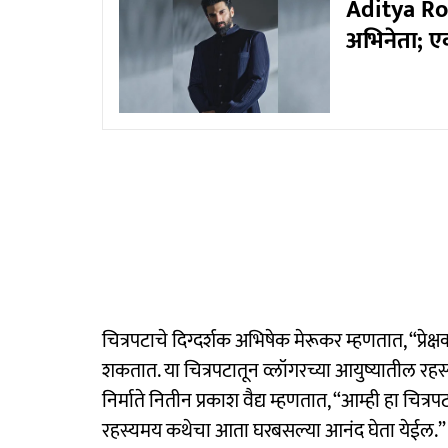
Aditya Roy
अभिनेता; एक
चित्रपटाचे दिग्दर्शक अभिषेक मेरूकर म्हणतात, “प्रे
शकतात. या चित्रपटातून व्लॉगरच्या आयुष्यातील रहस्
निर्माते नितीन प्रकाश वैद्य म्हणतात, “आम्ही हा चित्र
रहस्यमय कथेचा आता घरबसल्या आनंद घेता येईल.”