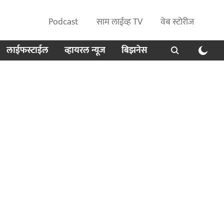
Podcast
साम लाईव्ह TV
वेब स्टोरीज
लाईफस्टाईल
व्हायरल न्यूज
बिझनेस