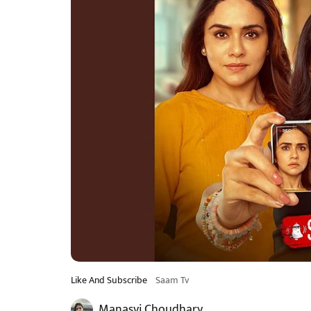
Like And Subscribe
Saam Tv
Manasvi Choudhary