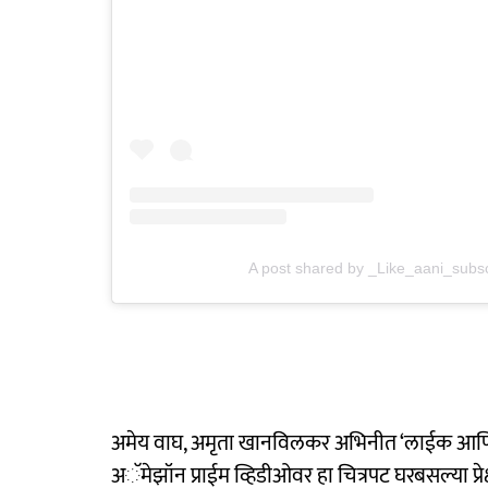
A post shared by _Like_aani_subs
अमेय वाघ, अमृता खानविलकर अभिनीत ‘लाईक आणि स
अॅमेझॉन प्राईम व्हिडीओवर हा चित्रपट घरबसल्या प्रेक