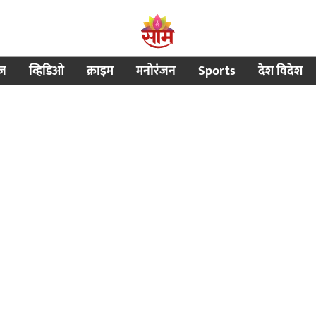
ीज
व्हिडिओ
क्राइम
मनोरंजन
Sports
देश विदेश