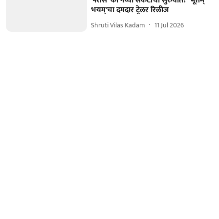
'परीस' की नव्या संकटांची सुरुवात? 'भूतम्
भयम्'चा दमदार ट्रेलर रिलीज
Shruti Vilas Kadam
11 Jul 2026