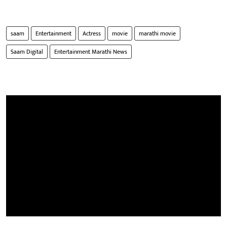
saam
Entertainment
Actress
movie
marathi movie
Saam Digital
Entertainment Marathi News