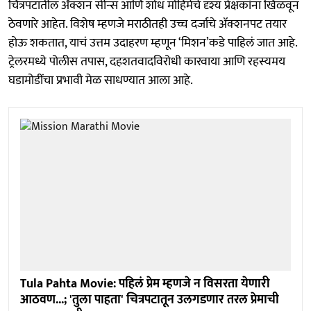
चित्रपटातील ॲक्शन सीन्स आणि शोध मोहिमेचे दृश्य प्रेक्षकांना खिळवून
ठेवणारे आहेत. विशेष म्हणजे मराठीतही उच्च दर्जाचे ॲक्शनपट तयार
होऊ शकतात, याचं उत्तम उदाहरण म्हणून ‘मिशन’कडे पाहिलं जात आहे.
ट्रेलरमध्ये पोलीस तपास, दहशतवादविरोधी कारवाया आणि रहस्यमय
घडामोडींचा प्रभावी मेळ साधण्यात आला आहे.
Tula Pahta Movie: पहिलं प्रेम म्हणजे न विसरता येणारी
आठवण...; 'तुला पाहता' चित्रपटातून उलगडणार तरल प्रेमाची