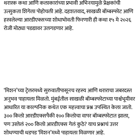
थरारक कथा आणि कलाकारांच्या प्रभावी अभिनयामुळे प्रेक्षकांची
उत्सुकता शिगेला पोहोचली आहे. दहशतवाद, साखळी बॉम्बस्फोट आणि
हरवलेल्या आरडीएक्सच्या शोधाभोवती फिरणारी ही कथा १५ मे २०२६
रोजी मोठ्या पडद्यावर उलगडणार आहे.
‘मिशन’च्या ट्रेलरमध्ये सुरुवातीपासूनच रहस्य आणि थराराचा जबरदस्त
अनुभव पाहायला मिळतो. मुंबईतील साखळी बॉम्बस्फोटाच्या पार्श्वभूमीवर
आधारित या काल्पनिक कथेत एक महत्त्वाचा प्रश्न उपस्थित केला जातो.
३०० किलो आरडीएक्सपैकी १०० किलोचा वापर बॉम्बस्फोटात झाला,
पण उरलेलं २०० किलो आरडीएक्स गेलं कुठे? याच प्रश्नाचं उत्तर
शोधण्याची धडपड ‘मिशन’मध्ये पाहायला मिळणार आहे.