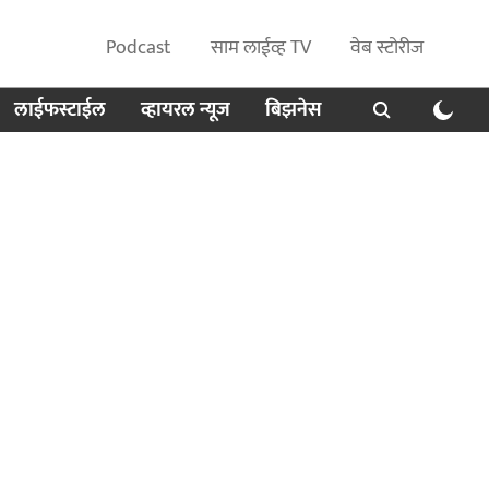
Podcast
साम लाईव्ह TV
वेब स्टोरीज
लाईफस्टाईल
व्हायरल न्यूज
बिझनेस