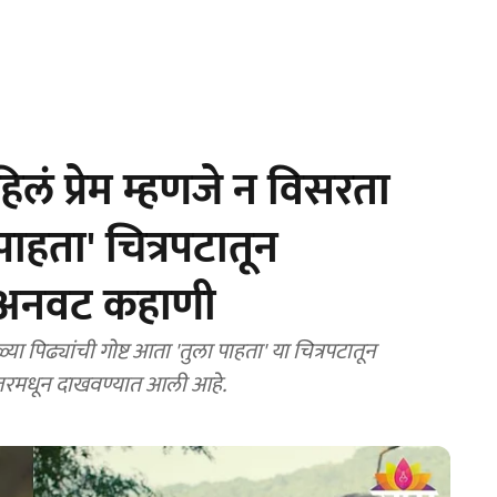
ं प्रेम म्हणजे न विसरता
ाहता' चित्रपटातून
ी अनवट कहाणी
 पिढ्यांची गोष्ट आता 'तुला पाहता' या चित्रपटातून
जरमधून दाखवण्यात आली आहे.