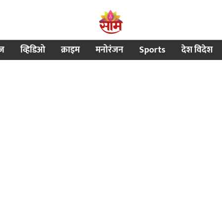
ीज
व्हिडिओ
क्राइम
मनोरंजन
Sports
देश विदेश