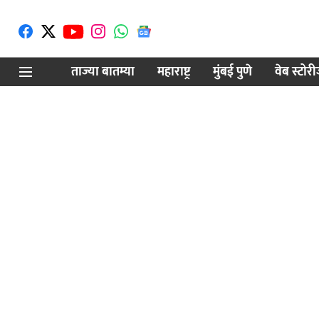
ताज्या बातम्या
महाराष्ट्र
मुंबई पुणे
वेब स्टोर