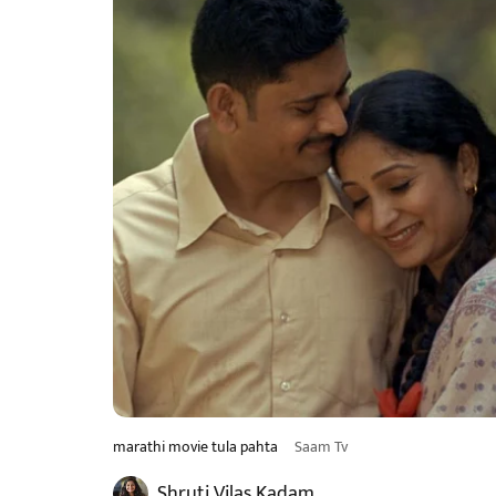
marathi movie tula pahta
Saam Tv
Shruti Vilas Kadam