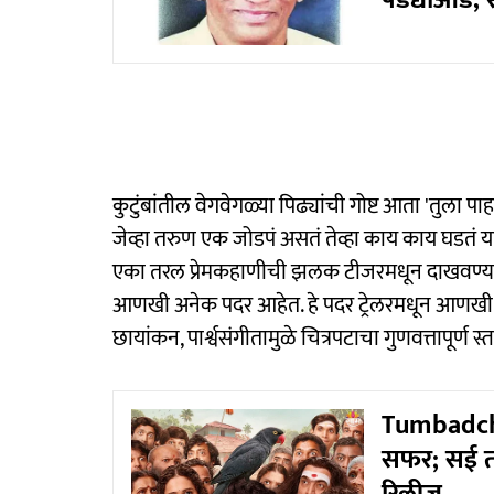
पडद्याआड, 
कुटुंबांतील वेगवेगळ्या पिढ्यांची गोष्ट आता 'तुला पा
जेव्हा तरुण एक जोडपं असतं तेव्हा काय काय घडतं य
एका तरल प्रेमकहाणीची झलक टीजरमधून दाखवण्यात
आणखी अनेक पदर आहेत. हे पदर ट्रेलरमधून आणखी क
छायांकन, पार्श्वसंगीतामुळे चित्रपटाचा गुणवत्तापूर्ण स्
Tumbadchi
सफर; सई ताम