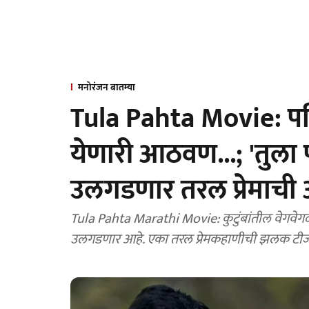
मनोरंजन बातम्या
Tula Pahta Movie: पहिल
येणारी आठवण...; 'तुला प
उलगडणार तरल प्रेमाच
Tula Pahta Marathi Movie: कुटुंबांतील वेगवेगळ्या
उलगडणार आहे. एका तरल प्रेमकहाणीची झलक टी