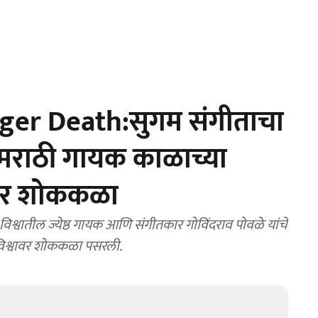
er Death:सुगम संगीताचा
्ठ मराठी गायक काळाच्या
वावर शोककळा
त विश्वावर शोककळा पसरली.