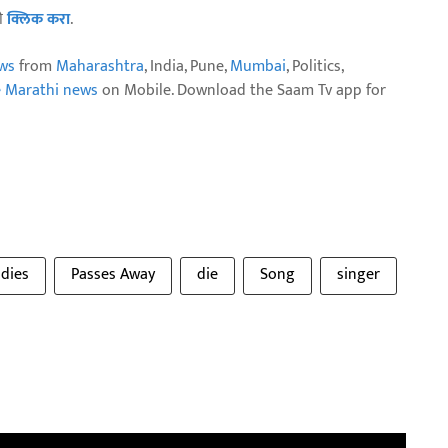
ठी
क्लिक करा
.
ws
from
Maharashtra
, India, Pune,
Mumbai
, Politics,
e Marathi news
on Mobile. Download the Saam Tv app for
dies
Passes Away
die
Song
singer