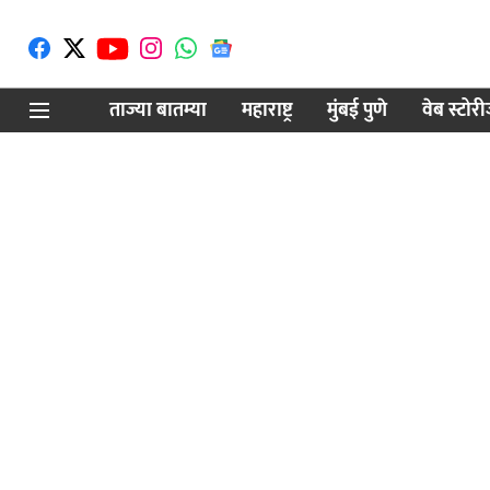
ताज्या बातम्या
महाराष्ट्र
मुंबई पुणे
वेब स्टोर