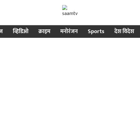
ीज
व्हिडिओ
क्राइम
मनोरंजन
Sports
देश विदेश