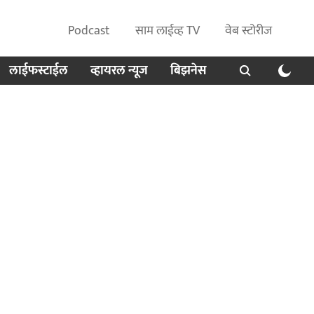
Podcast
साम लाईव्ह TV
वेब स्टोरीज
लाईफस्टाईल
व्हायरल न्यूज
बिझनेस