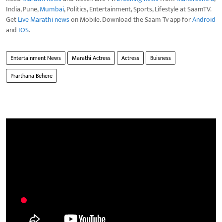
India, Pune,
Mumbai
, Politics, Entertainment, Sports, Lifestyle at SaamTV.
Get
Live Marathi news
on Mobile. Download the Saam Tv app for
Android
and
IOS
.
Entertainment News
Marathi Actress
Actress
Buisness
Prarthana Behere