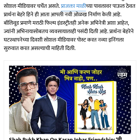
सोशल मीडियावर चर्चेत असते.
प्राजक्ता माळी
च्या पावलावर पाऊल ठेवत
प्रार्थना बेहरे हिने ही आता आपली नवी ओळख निर्माण केली आहे.
बॉलिवूड प्रमाणे मराठी फिल्म इंडस्ट्रीतही अनेक अभिनेत्री अशा आहेत,
ज्यांनी अभिनायासोबतच व्यवसायालाही पसंदी दिली आहे. प्रार्थना बेहरेने
घटस्थापनेच्या दिवशी सोशल मीडियावर पोस्ट करत नव्या इनिंगला
सुरुवात करत असल्याची माहिती दिली.
Shah Rukh Khan On Karan Johar Friendship: ‘मी