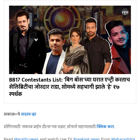
BB17 Contestants List: 'बिग बॉस'च्या घरात एन्ट्री करताच
सेलिब्रिटींचा जोरदार राडा, शोमध्ये सहभागी झाले 'हे' १७
स्पर्धक
सकाळ+चे
सदस्य व्हा
शॉपिंगसाठी 'सकाळ प्राईम डील्स'च्या भन्नाट ऑफर्स पाहण्यासाठी
क्लिक करा
.
Read
Marathi news
and watch Live TV.
Breaking news
from
Maharashtra
,