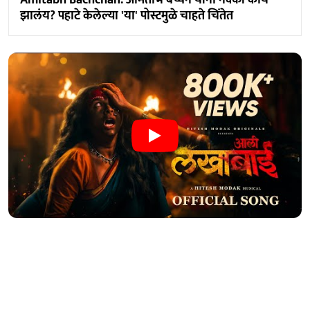
Amitabh Bachchan: अमिताभ बच्चन यांना नक्की काय
झालंय? पहाटे केलेल्या 'या' पोस्टमुळे चाहते चिंतेत