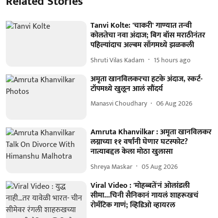
Related Stories
Tanvi Kolte: 'चाकरी' गाण्यात तन्वी
कोलतेचा नवा अंदाज; बिग बॉस मराठीनंतर
पहिल्यांदाच अल्बम साँगमध्ये झळकली
Shruti Vilas Kadam
15 hours ago
अमृता खानविलकरचा हटके अंदाज, स्कर्ट-
टॉपमध्ये खुलून आलं सौंदर्य
Manasvi Choudhary
06 Aug 2026
Amruta Khanvilkar : अमृता खानविलकर
लग्नाच्या ११ वर्षांनी घेणार घटस्फोट?
नात्याबद्दल केला मोठा खुलासा
Shreya Maskar
05 Aug 2026
Viral Video : 'मोहब्बतें'नं ओलांडली
सीमा...चिनी सैनिकानं गायलं शाहरूखचं
रोमँटिक गाणं; व्हिडिओ व्हायरल