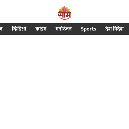
ीज
व्हिडिओ
क्राइम
मनोरंजन
Sports
देश विदेश