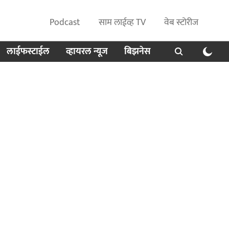
Podcast
साम लाईव्ह TV
वेब स्टोरीज
लाईफस्टाईल
व्हायरल न्यूज
बिझनेस