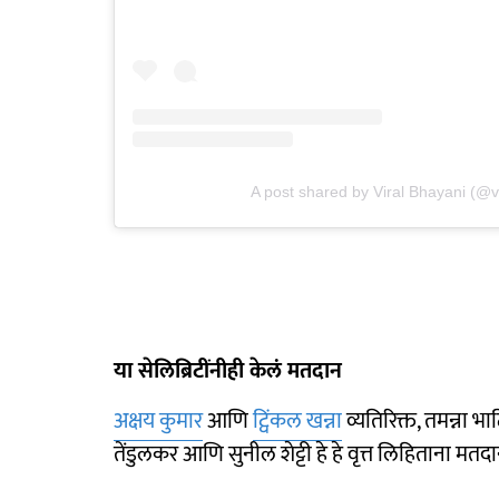
A post shared by Viral Bhayani (@v
या सेलिब्रिटींनीही केलं मतदान
अक्षय कुमार
आणि
ट्विंकल खन्ना
व्यतिरिक्त, तमन्ना भ
तेंडुलकर आणि सुनील शेट्टी हे हे वृत्त लिहिताना मत