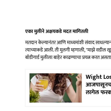
एका मुलीने अक्षयकडे मदत मागितली
मतदान केल्यानंतर आणि माध्यमांशी संवाद साधल्या
त्याच्याकडे आली. ती मुलगी म्हणाली, "माझे वडील खूप
बॉडीगार्ड मुलीला बाहेर काढण्याचा प्रयत्न करत अस
Wight Los
आजपासूनच ट
लागेल फर