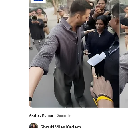
Akshay Kumar
Saam Tv
Shruti Vilas Kadam