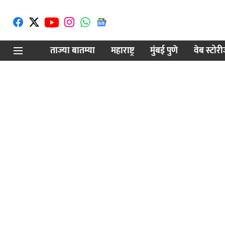
ताज्या बातम्या
महाराष्ट्र
मुंबई पुणे
वेब स्टोर