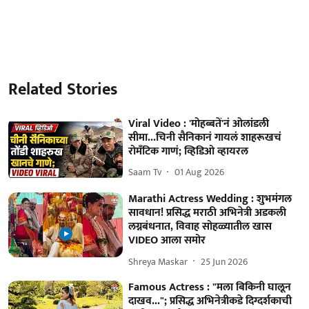
Related Stories
Viral Video : 'मोहब्बतें'नं ओलांडली
सीमा...चिनी सैनिकानं गायलं शाहरूखचं
रोमँटिक गाणं; व्हिडिओ व्हायरल
Saam Tv
01 Aug 2026
Marathi Actress Wedding : शुभमंगल
सावधान! प्रसिद्ध मराठी अभिनेत्री अडकली
लग्नबंधनात, विवाह सोहळ्यातील खास
VIDEO आला समोर
Shreya Maskar
25 Jun 2026
Famous Actress : "मला बिकिनी घालून
दाखव..."; प्रसिद्ध अभिनेत्रीकडे दिग्दर्शकाची