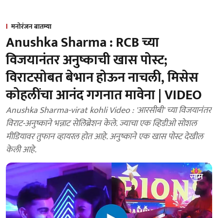
मनोरंजन बातम्या
Anushka Sharma : RCB च्या
विजयानंतर अनुष्काची खास पोस्ट;
विराटसोबत बेभान होऊन नाचली, मिसेस
कोहलींचा आनंद गगनात मावेना | VIDEO
Anushka Sharma-virat kohli Video : 'आरसीबी' च्या विजयानंतर
विराट-अनुष्काने भन्नाट सेलिब्रेशन केले. ज्याचा एक व्हिडीओ सोशल
मीडियावर तुफान व्हायरल होत आहे. अनुष्काने एक खास पोस्ट देखील
केली आहे.