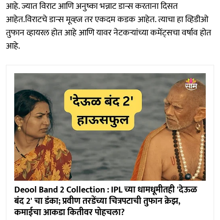
आहे. ज्यात विराट आणि अनुष्का भन्नाट डान्स करताना दिसत
आहेत.विराटचे डान्स मूव्ह्ज तर एकदम कडक आहेत. त्याचा हा व्हिडीओ
तुफान व्हायरल होत आहे आणि यावर नेटकऱ्यांच्या कमेंट्सचा वर्षाव होत
आहे.
Deool Band 2 Collection : IPL च्या धामधूमीतही 'देऊळ
बंद 2' चा डंका; प्रवीण तरडेंच्या चित्रपटाची तुफान क्रेझ,
कमाईचा आकडा कितीवर पोहचला?