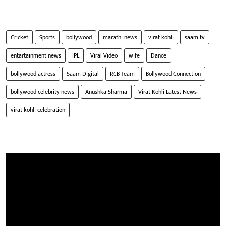
Cricket
Sports
bollywood
marathi news
virat kohli
saam tv
entartainment news
IPL
Viral Video
wife
Dance
bollywood actress
Saam Digital
RCB Team
Bollywood Connection
bollywood celebrity news
Anushka Sharma
Virat Kohli Latest News
virat kohli celebration