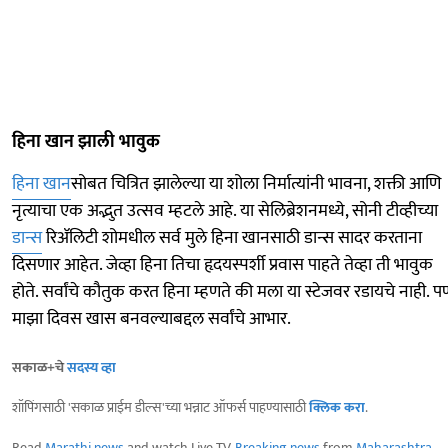
हिना खान झाली भावुक
हिना खान
सोबत चित्रित झालेल्या या शोला निर्मात्यांनी भावना, शक्ती आणि
नृत्याचा एक अद्भुत उत्सव म्हटले आहे. या सेलिब्रेशनमध्ये, सोनी टीव्हीच्या
डान्स
रिॲलिटी शोमधील सर्व मुले हिना खानसाठी डान्स सादर करताना
दिसणार आहेत. जेव्हा हिना तिचा हृदयस्पर्शी प्रवास पाहते तेव्हा ती भावुक
होते. सर्वांचे कौतुक करत हिना म्हणते की मला या स्टेजवर रडायचे नाही. प
माझा दिवस खास बनवल्याबद्दल सर्वांचे आभार.
सकाळ+चे
सदस्य व्हा
शॉपिंगसाठी 'सकाळ प्राईम डील्स'च्या भन्नाट ऑफर्स पाहण्यासाठी
क्लिक करा
.
Read
Marathi news
and watch Live TV.
Breaking news
from
Maharashtra
,