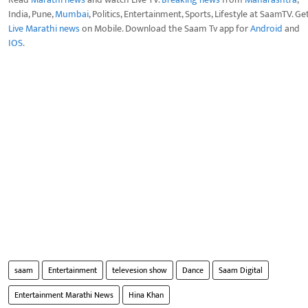
India, Pune,
Mumbai
, Politics, Entertainment, Sports, Lifestyle at SaamTV. Ge
Live Marathi news
on Mobile. Download the Saam Tv app for
Android
and
IOS
.
saam
Entertainment
televesion show
Dance
Saam Digital
Entertainment Marathi News
Hina Khan