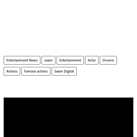
Entertainment News
saam
Entertainment
Actor
Divorce
Actress
Famous actress
Saam Digital