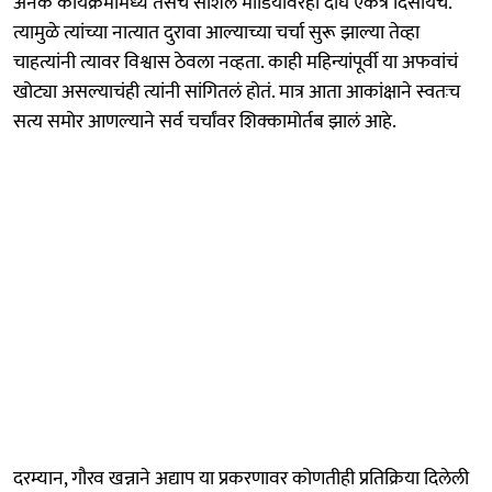
अनेक कार्यक्रमांमध्ये तसेच सोशल मीडियावरही दोघे एकत्र दिसायचे.
त्यामुळे त्यांच्या नात्यात दुरावा आल्याच्या चर्चा सुरू झाल्या तेव्हा
चाहत्यांनी त्यावर विश्वास ठेवला नव्हता. काही महिन्यांपूर्वी या अफवांचं
खोट्या असल्याचंही त्यांनी सांगितलं होतं. मात्र आता आकांक्षाने स्वतःच
सत्य समोर आणल्याने सर्व चर्चांवर शिक्कामोर्तब झालं आहे.
दरम्यान, गौरव खन्नाने अद्याप या प्रकरणावर कोणतीही प्रतिक्रिया दिलेली