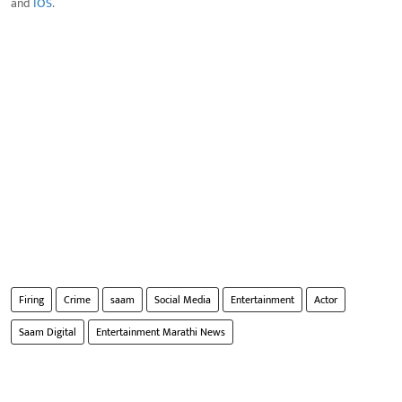
and
IOS
.
Firing
Crime
saam
Social Media
Entertainment
Actor
Saam Digital
Entertainment Marathi News