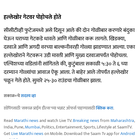
हल्लेखोर गेटवर पोहोचले होते
सीसीटीव्ही फुटेजमध्ये असे दिसून आले की दोन गोळीबार करणारे बंदुका
घेऊन घराच्या गेटकडे धावले आणि गोळीबार करू लागले. खिडक्या,
दरवाजे आणि अगदी वरच्या बाल्कनीवरही गोळ्या झाडण्यात आल्या. एका
हल्लेखोराने गेटवरून उडी मारली आणि मुख्य दरवाजापर्यंत पोहोचला.
एल्विशच्या वडिलांनी सांगितले की, कुटुंबाला सकाळी ५:३० ते ६ च्या
दरम्यान गोळ्यांचा आवाज ऐकू आला. ते बाहेर आले तोपर्यंत हल्लेखोर
पळून गेले होते. सुमारे २५-३० राउंडचा गोळीबार झाला.
सकाळ+चे
सदस्य व्हा
शॉपिंगसाठी 'सकाळ प्राईम डील्स'च्या भन्नाट ऑफर्स पाहण्यासाठी
क्लिक करा
.
Read
Marathi news
and watch Live TV.
Breaking news
from
Maharashtra
,
India, Pune,
Mumbai
, Politics, Entertainment, Sports, Lifestyle at SaamTV.
Get
Live Marathi news
on Mobile. Download the Saam Tv app for
Android