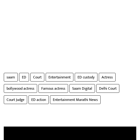
saam
ED
Court
Entertainment
ED custody
Actress
bollywood actress
Famous actress
Saam Digital
Delhi Court
Court Judge
ED action
Entertainment Marathi News