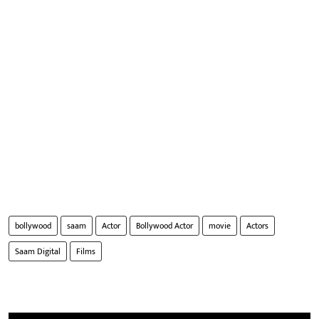
bollywood
saam
Actor
Bollywood Actor
movie
Actors
Saam Digital
Films