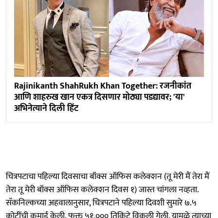
Rajinikanth ShahRukh Khan Together: रजनीकांत
आणि शाहरुख खान एकत्र दिसणार मोठ्या पडद्यावर; 'या'
अभिनेत्याने दिली हिंट
चित्रपटाचा पहिल्या दिवसाचा बॉक्स ऑफिस कलेक्शन (तू मेरी मैं तेरा मैं
तेरा तू मेरी बॉक्स ऑफिस कलेक्शन दिवस १) जास्त चांगला नव्हता.
सॅकनिल्कच्या अहवालानुसार, चित्रपटाने पहिल्या दिवशी सुमारे ७.५
कोटींची कमाई केली. फक्त ५१,००० तिकिटे विकली गेली. यामुळे त्याच्या