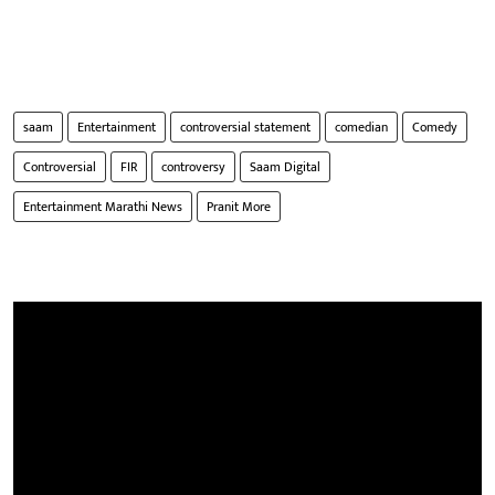
saam
Entertainment
controversial statement
comedian
Comedy
Controversial
FIR
controversy
Saam Digital
Entertainment Marathi News
Pranit More