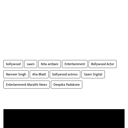
bollywood
saam
Nita ambani
Entertainment
Bollywood Actor
Ranveer Singh
Alia Bhatt
bollywood actress
Saam Digital
Entertainment Marathi News
Deepika Padukone