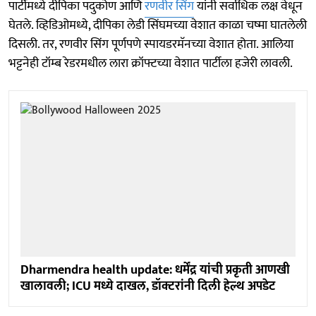
पार्टीमध्ये दीपिका पदुकोण आणि
रणवीर सिंग
यांनी सर्वाधिक लक्ष वेधून
घेतले. व्हिडिओमध्ये, दीपिका लेडी सिंघमच्या वेशात काळा चष्मा घातलेली
दिसली. तर, रणवीर सिंग पूर्णपणे स्पायडरमॅनच्या वेशात होता. आलिया
भट्टनेही टॉम्ब रेडरमधील लारा क्रॉफ्टच्या वेशात पार्टीला हजेरी लावली.
Dharmendra health update: धर्मेंद्र यांची प्रकृती आणखी
खालावली; ICU मध्ये दाखल, डॉक्टरांनी दिली हेल्थ अपडेट