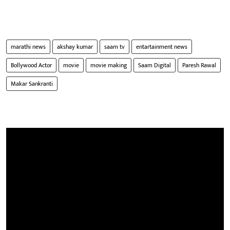
marathi news
akshay kumar
saam tv
entartainment news
Bollywood Actor
movie
movie making
Saam Digital
Paresh Rawal
Makar Sankranti