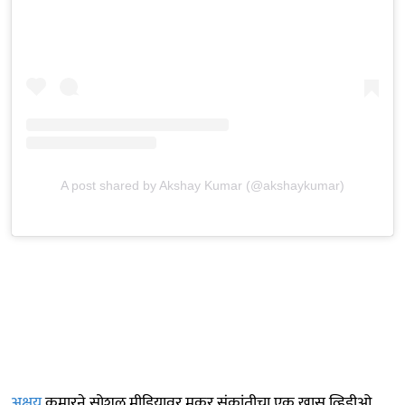
A post shared by Akshay Kumar (@akshaykumar)
अक्षय
कुमारने सोशल मीडियावर मकर संक्रांतीचा एक खास व्हिडीओ