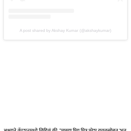
A post shared by Akshay Kumar (@akshaykumar)
अक्षयने कॅप्शनमध्ये लिहिलं की, "माझ्या प्रिय मित्र परेश रावलसोबत 'भूत