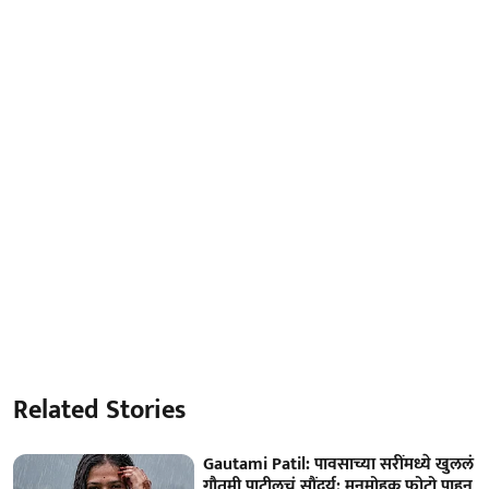
Related Stories
Gautami Patil: पावसाच्या सरींमध्ये खुललं
गौतमी पाटीलचं सौंदर्य; मनमोहक फोटो पाहून