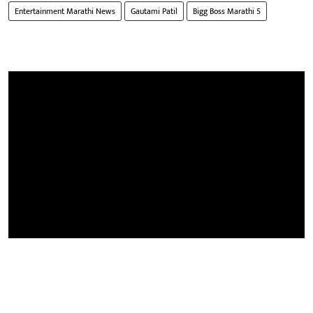
Entertainment Marathi News
Gautami Patil
Bigg Boss Marathi 5