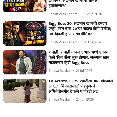
लवकरच सलमान खानच्या शोमध्ये
झळकणार?
Shruti Vilas Kadam
05 Aug 2026
Bigg Boss 20: सलमान खानची दमदार
एन्ट्री! 'बिग बॉस २०'चा पहिला प्रोमो रिलीज;
'या' दिवशी होणार ग्रँड प्रीमियर
Shruti Vilas Kadam
04 Aug 2026
१ नाही, २ नाही तब्बल ६ भाषांमध्ये एकाच
वेळी 'बिग बॉस' सुरू होणार, सलमान खान
गाजवणार हिंदी Bigg Boss
Shreya Maskar
21 Jul 2026
TV Actress : "मला एकटीला आत बोलावले
अन्..."; चित्रपटासाठी प्रोड्युसरने
अभिनेत्रीसमोर ठेवली घाणेरडी अट
Shreya Maskar
27 Jun 2026