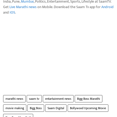
India, Pune,
Mumbai
, Politics, Entertainment, Sports, Lifestyle at SaamTV.
Get
Live Marathi news
on Mobile. Download the Saam Tv app for
Android
and
IOS
.
marathi news
saam tv
entartainment news
Bigg Boss Marathi
movie making
Bigg Boss
Saam Digital
Bollywood Upcoming Movie