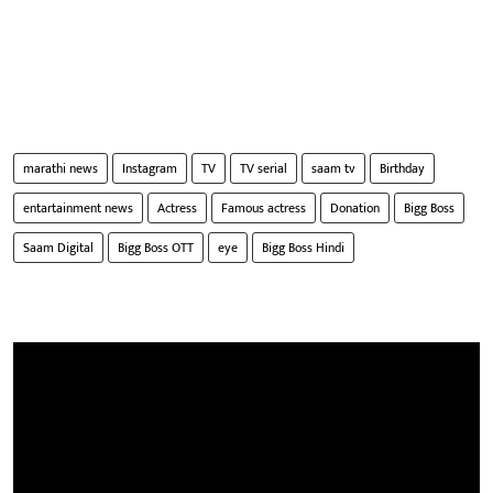
marathi news
Instagram
TV
TV serial
saam tv
Birthday
entartainment news
Actress
Famous actress
Donation
Bigg Boss
Saam Digital
Bigg Boss OTT
eye
Bigg Boss Hindi