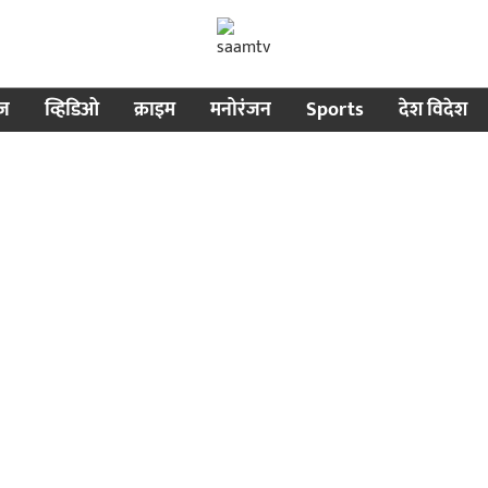
ीज
व्हिडिओ
क्राइम
मनोरंजन
Sports
देश विदेश