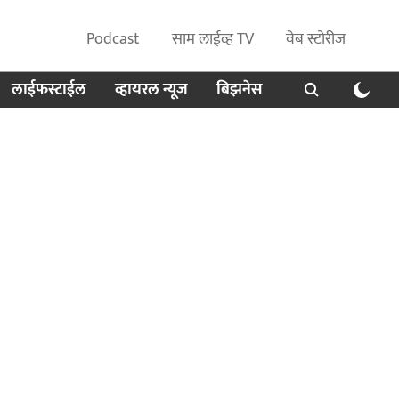
Podcast
साम लाईव्ह TV
वेब स्टोरीज
लाईफस्टाईल
व्हायरल न्यूज
बिझनेस