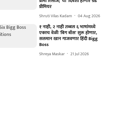
प्रोमो रिलीज; 'या' दिवशी होणार ग्रँड
प्रीमियर
Shruti Vilas Kadam
04 Aug 2026
१ नाही, २ नाही तब्बल ६ भाषांमध्ये
एकाच वेळी 'बिग बॉस' सुरू होणार,
सलमान खान गाजवणार हिंदी Bigg
Boss
Shreya Maskar
21 Jul 2026