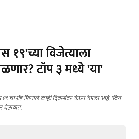
स १९'च्या विजेत्याला
ळणार? टॉप ३ मध्ये 'या'
'चा ग्रँड फिनाले काही दिवसांवर येऊन ठेपला आहे. 'बिग
ून घेऊयात.