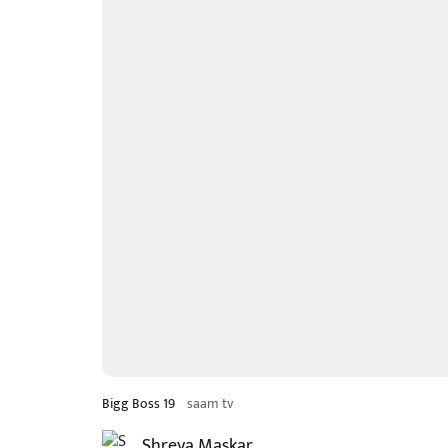
Bigg Boss 19
saam tv
Shreya Maskar