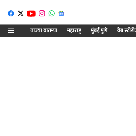
ताज्या बातम्या
महाराष्ट्र
मुंबई पुणे
वेब स्टोर