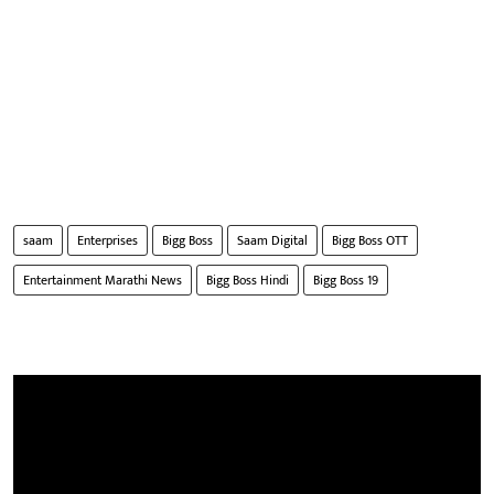
saam
Enterprises
Bigg Boss
Saam Digital
Bigg Boss OTT
Entertainment Marathi News
Bigg Boss Hindi
Bigg Boss 19