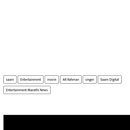
saam
Entertainment
movie
AR Rahman
singer
Saam Digital
Entertainment Marathi News