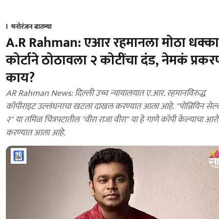
मनोरंजन बातम्या
A.R Rahman: एआर रहमानला मोठा धक्का
कोर्टाने ठोठावला २ कोटींचा दंड, नेमकं प्रक
काय?
AR Rahman News: दिल्ली उच्च न्यायालयात ए.आर. रहमानविरुद्ध
कॉपीराइट उल्लंघनाचा खटला दाखल करण्यात आला आहे. "पोन्नियिन सेल्
२" या तमिळ चित्रपटातील "वीरा राजा वीरा" या हे गाणे कॉपी केल्याचा आर
करण्यात आला आहे.