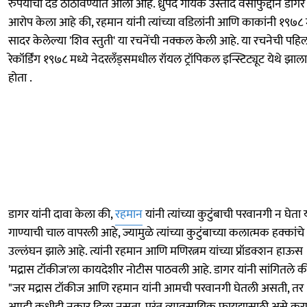
रुपयांचा दंड ठोठावण्यात आला आहे. ध्रुपद गायक उस्ताद वसीफुद्दीन डागर 
आरोप केला आहे की, रहमान यांनी त्यांच्या वडिलांनी आणि काकांनी १९७८ म
सादर केलेल्या 'शिव स्तुती' या रचनेंची नक्कल केली आहे. या रचनेची पहि
रेकॉर्डिंग १९७८ मध्ये नेदरलँड्समधील रॉयल ट्रॉपिकल इन्स्टिट्यूट येथे झाला
होता .
डागर यांनी दावा केला की,
रहमान
यांनी त्यांच्या कुटुंबाची परवानगी न घेता 
गाण्याची चाल वापरली आहे, ज्यामुळे त्यांच्या कुटुंबाच्या कलात्मक हक्कांचे
उल्लंघन झाले आहे. त्यांनी रहमान आणि मणिरत्नम यांच्या प्रॉडक्शन हाऊस
'मद्रास टॉकीज'ला कायदेशीर नोटीस पाठवली आहे. डागर यांनी सांगितले क
"जर मद्रास टॉकीज आणि रहमान यांनी आमची परवानगी घेतली असती, तर
आम्ही कधीही नकार दिला नसता. परंतु व्यावसायिक फायद्यासाठी असे कर