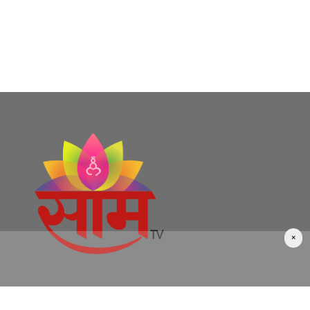
×
⌄
About SaamTV