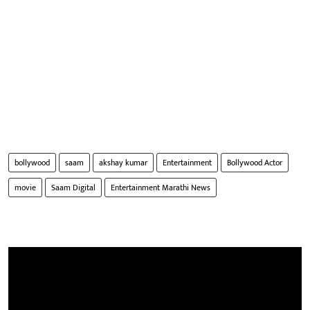
bollywood
saam
akshay kumar
Entertainment
Bollywood Actor
movie
Saam Digital
Entertainment Marathi News