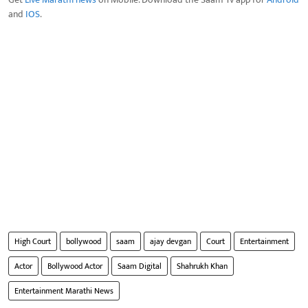
and
IOS
.
High Court
bollywood
saam
ajay devgan
Court
Entertainment
Actor
Bollywood Actor
Saam Digital
Shahrukh Khan
Entertainment Marathi News