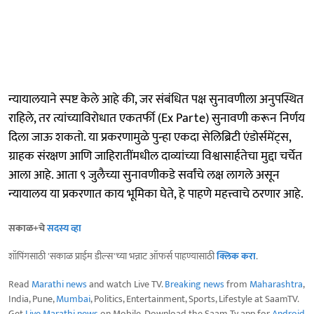
न्यायालयाने स्पष्ट केले आहे की, जर संबंधित पक्ष सुनावणीला अनुपस्थित
राहिले, तर त्यांच्याविरोधात एकतर्फी (Ex Parte) सुनावणी करून निर्णय
दिला जाऊ शकतो. या प्रकरणामुळे पुन्हा एकदा सेलिब्रिटी एंडोर्समेंट्स,
ग्राहक संरक्षण आणि जाहिरातींमधील दाव्यांच्या विश्वासार्हतेचा मुद्दा चर्चेत
आला आहे. आता ९ जुलैच्या सुनावणीकडे सर्वांचे लक्ष लागले असून
न्यायालय या प्रकरणात काय भूमिका घेते, हे पाहणे महत्त्वाचे ठरणार आहे.
सकाळ+चे
सदस्य व्हा
शॉपिंगसाठी 'सकाळ प्राईम डील्स'च्या भन्नाट ऑफर्स पाहण्यासाठी
क्लिक करा
.
Read
Marathi news
and watch Live TV.
Breaking news
from
Maharashtra
,
India, Pune,
Mumbai
, Politics, Entertainment, Sports, Lifestyle at SaamTV.
Get
Live Marathi news
on Mobile. Download the Saam Tv app for
Android