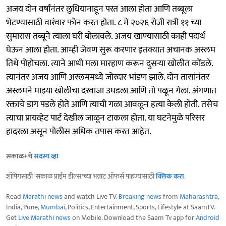
अजय दोन वर्षांनंतर लुधियानाहून परत आला होता आणि तब्बूला
भेटण्यासाठी वारंवार फोन करत होता. ८ मे २०२६ रोजी रात्री ११ च्या
सुमारास तब्बूने त्याला घरी बोलावले. अजय खाण्यासाठी काही पदार्थ
घेऊन आला होता. आम्ही जेवण सुरू करणार इतक्यात अचानक अस्लम
तिथे पोहोचला. त्याने आधी मला मारहाण करून दुसऱ्या खोलीत कोंडले.
त्यानंतर अजय आणि अस्लममध्ये जोरदार भांडण झाले. दोन तासांनंतर
अस्लमने माझ्या खोलीचा दरवाजा उघडला आणि तो पळून गेला. अंगणात
रक्ताचे डाग पडले होते आणि त्याची गळा आवळून हत्या केली होती. तसेच
त्याचा प्रायव्हेट पार्ट देखील जाळून टाकला होता. या घटनेमुळे परिसर
हादरला असून पोलीस अधिक तपास करत आहेत.
सकाळ+चे
सदस्य व्हा
शॉपिंगसाठी 'सकाळ प्राईम डील्स'च्या भन्नाट ऑफर्स पाहण्यासाठी
क्लिक करा
.
Read
Marathi news
and watch Live TV.
Breaking news
from
Maharashtra
,
India, Pune,
Mumbai
, Politics, Entertainment, Sports, Lifestyle at SaamTV.
Get
Live Marathi news
on Mobile. Download the Saam Tv app for
Android