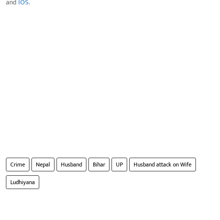
and
IOS
.
Crime
Nepal
Husband
Bihar
UP
Husband attack on Wife
Ludhiyana