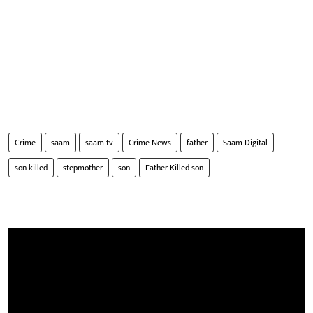
Crime
saam
saam tv
Crime News
father
Saam Digital
son killed
stepmother
son
Father Killed son