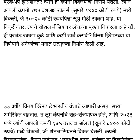
ब्रेकअप झाल्यानंतर त्याने ही कंपनी विकण्याचा निर्णय घेतला. त्याने
आपली कंपनी ९७५ दशलक्ष डॉलर्स (सुमारे ८४०० कोटी रुपये) मध्ये
विकली, जे १०-२० कोटी रुपयांपेक्षा खूप मोठी रक्कम आहे. या
विक्रीनंतर, त्याने सोशल मीडियावर लोकांना प्रश्न विचारला आहे की,
ही प्रचंड रक्कम कुठे आणि कशी खर्च करावी? विनय हिरेमठच्या या
निर्णयाने अनेकांच्या मनात उत्सुकता निर्माण केली आहे.
३३ वर्षीय विनय हिरेमठ हे भारतीय वंशाचे व्यापारी असून, सध्या
अमेरिकेत राहतात. ते लूम कंपनीचे सह-संस्थापक होते, आणि २०२३
मध्ये त्यांनी आपली कंपनी ९७५ दशलक्ष डॉलर्स (सुमारे ८४०० कोटी
रुपये) मध्ये विकली, जी ॲटलासियनने विकत घेतली. कंपनी
विकल्यानंतर, विनय रातोरात अब्जाधीश झाले. त्यांच्या या विक्रीनंतर,