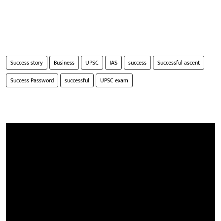
Success story
Business
UPSC
IAS
success
Successful ascent
Success Password
successful
UPSC exam