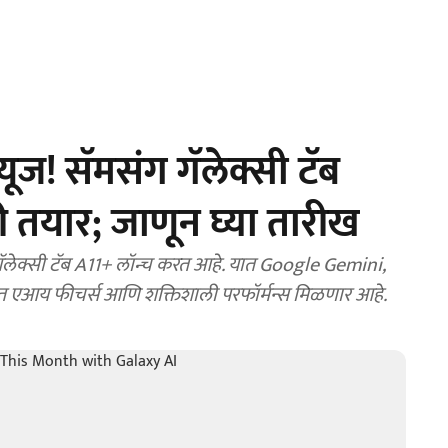
ूज! सॅमसंग गॅलेक्सी टॅब
 तयार; जाणून घ्या तारीख
लेक्सी टॅब A11+ लॉन्च करत आहे. यात Google Gemini,
त एआय फीचर्स आणि शक्तिशाली परफॉर्मन्स मिळणार आहे.