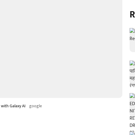
R
 with Galaxy AI
google