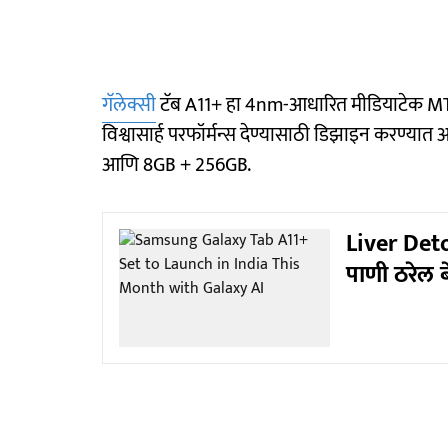
गॅलेक्सी
टॅब A11+ हा 4nm-आधारित मीडियाटेक MT877
विश्वासार्ह परफॉर्मन्स देण्यासाठी डिझाइन करण्यात
आणि 8GB + 256GB.
Liver Deto
पाणी ठरेल बे