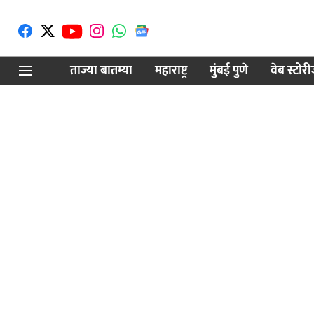
ताज्या बातम्या
महाराष्ट्र
मुंबई पुणे
वेब स्टोर