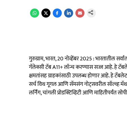
गुरुग्राम, भारत, 20 नोव्हेंबर 2025 : भारतातील सर्व
गॅलेक्सी टॅब A11+ लॉन्च करण्यास सज्ज आहे. हे ट
क्षमतांसह ग्राहकांसाठी उपलब्ध होणार आहे. हे टॅबल
सर्च विथ गूगल आणि सॅमसंग नोट्सवरील सॉल्व्ह मॅथ या
लर्निंग, चांगली प्रोडक्टिव्हिटी आणि माहितीपर्यंत स