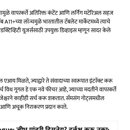
ज्यामुळे वापरकर्ते अतिरिक्त कंटेंट आणि लर्निंग मटेरिअल सहज
ॅब A11+च्या लॉन्चमुळे भारतातील टॅबलेट मार्केटमध्ये त्याचे
ोडक्टिव्हिटी यूजर्ससाठी उपयुक्त डिव्हाइस म्हणून सादर केले
एआय मिळते, ज्याद्वारे ते संवादाच्या स्वरूपात इंटरॅक्ट करू
च विथ गूगल हे एक नवे फीचर आहे, ज्याच्या मदतीने वापरकर्ते
ेश्चरने काहीही सर्च करू शकतात. सॅमसंग नोट्समधील
आणि अचूक निराकरण प्रदान करते.