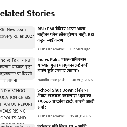
elated Stories
RBI : EMI वेळेवर भरता आला
नाहीतर फोन लॉक होणार नाही, RBI
कडून स्पष्टीकरण
Alisha Khedekar
11 hours ago
Ind vs Pak : भारत-पाकिस्तान
यांच्यात पुन्हा महामुकाबला! कधी
आणि कुठे रंगणार सामना?
Nandkumar Joshi
06 Aug 2026
School Shut Down : शिक्षण
क्षेत्रात खळबळ उडवणारा अहवाल!
९२,००० शाळांना टाळं; कारणे आली
समोर
Alisha Khedekar
05 Aug 2026
पेट्रोलवर प्रति लिटर ₹३.५ आणि