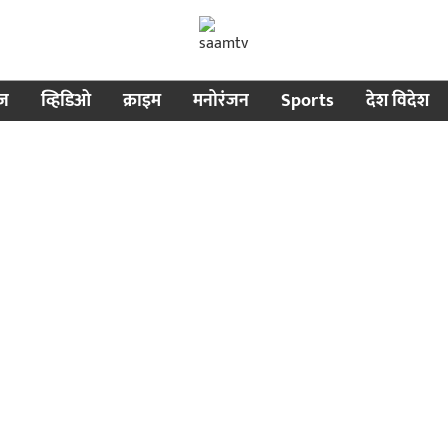
ीज
व्हिडिओ
क्राइम
मनोरंजन
Sports
देश विदेश