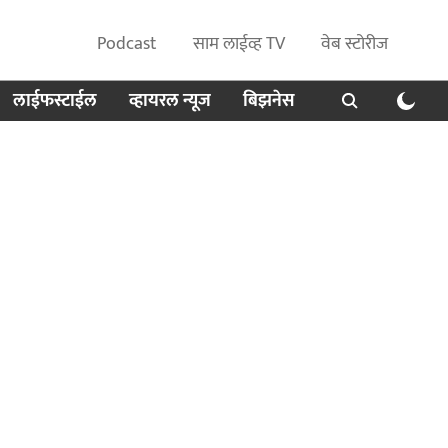
Podcast
साम लाईव्ह TV
वेब स्टोरीज
लाईफस्टाईल
व्हायरल न्यूज
बिझनेस