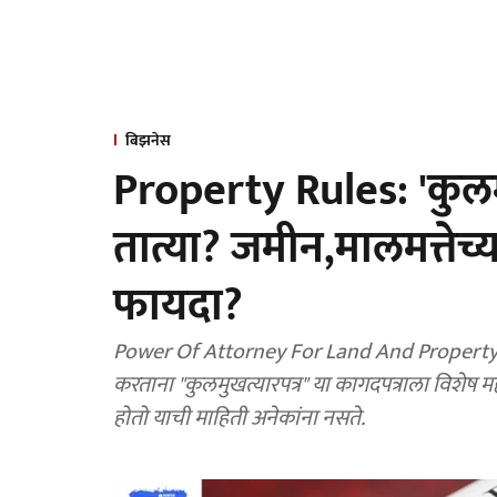
बिझनेस
Property Rules: 'कुलमु
तात्या? जमीन,मालमत्तेच
फायदा?
Power Of Attorney For Land And Property : शे
करताना "कुलमुखत्यारपत्र" या कागदपत्राला विशेष महत्त्व असते. हे कागदपत्र कसे मिळावयच
होतो याची माहिती अनेकांना नसते.