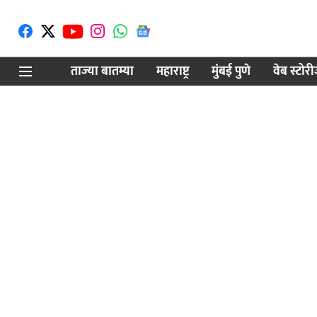
ताज्या बातम्या
महाराष्ट्र
मुंबई पुणे
वेब स्टोर