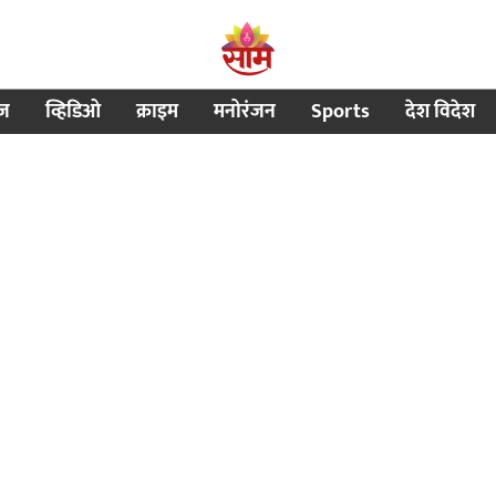
ीज
व्हिडिओ
क्राइम
मनोरंजन
Sports
देश विदेश