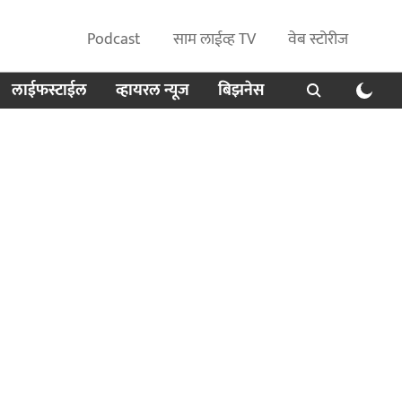
Podcast
साम लाईव्ह TV
वेब स्टोरीज
लाईफस्टाईल
व्हायरल न्यूज
बिझनेस