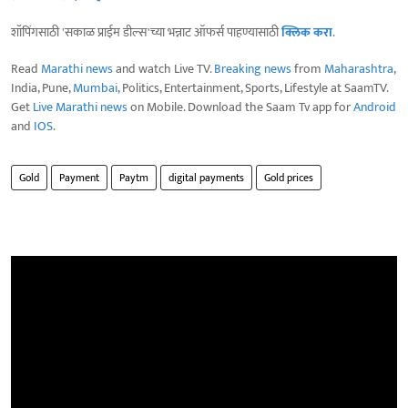
शॉपिंगसाठी 'सकाळ प्राईम डील्स'च्या भन्नाट ऑफर्स पाहण्यासाठी
क्लिक करा
.
Read
Marathi news
and watch Live TV.
Breaking news
from
Maharashtra
,
India, Pune,
Mumbai
, Politics, Entertainment, Sports, Lifestyle at SaamTV.
Get
Live Marathi news
on Mobile. Download the Saam Tv app for
Android
and
IOS
.
Gold
Payment
Paytm
digital payments
Gold prices