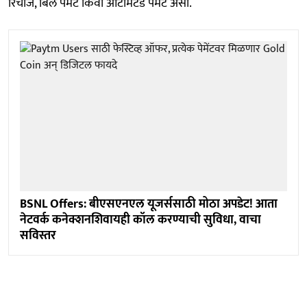
रिचार्ज, बिल पेमेंट किंवा ऑटोमॅटेड पेमेंट असो.
BSNL Offers: बीएसएनएल यूजर्ससाठी मोठा अपडेट! आता
नेटवर्क कनेक्शनशिवायही कॉल करण्याची सुविधा, वाचा
सविस्तर