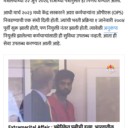
मंत्रालयाच्या २२ जून २०२६ रोजीच्या पत्रानुसार हा निर्णय घेण्यात आला.
आधी मार्च २०२३ मध्ये केंद्र सरकारने अशा कर्मचाऱ्यांना ओपीएस (OPS)
निवडण्याची एक संधी दिली होती. ज्यांची भरती प्रक्रिया १ जानेवारी २००४
पूर्वी सुरू झाली होती, पण नियुक्ती नंतर झाली होती. त्यावेळी
अनुकंपा
नियुक्ती झालेल्या कर्मचाऱ्यांसाठी ही सुविधा उपलब्ध नव्हती. आता ही
सेवा उपलब्ध करण्यात आली आहे.
Extramarital Affair : अमेरिकेत पत्नीची हत्या, भारतातील