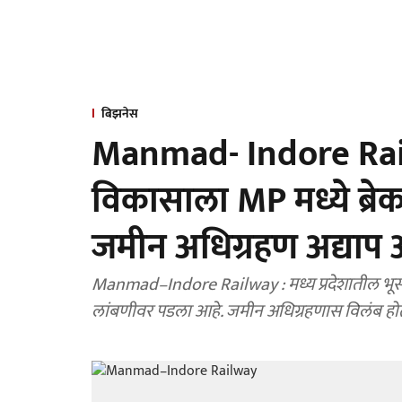
बिझनेस
Manmad- Indore Railway
विकासाला MP मध्ये ब्रेक;
जमीन अधिग्रहण अद्याप अ
Manmad–Indore Railway : मध्य प्रदेशातील भूसंपादन 
लांबणीवर पडला आहे. जमीन अधिग्रहणास विलंब होत 