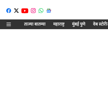
ताज्या बातम्या
महाराष्ट्र
मुंबई पुणे
वेब स्टोर