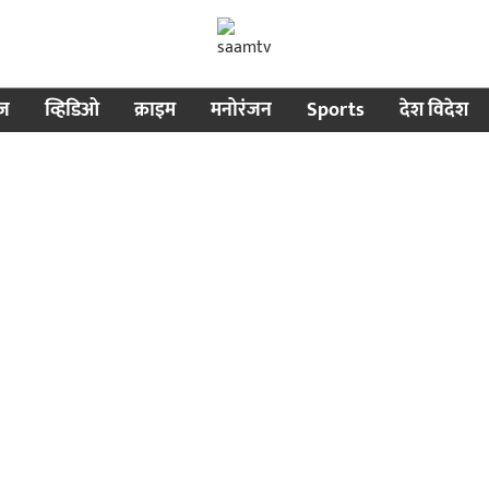
ीज
व्हिडिओ
क्राइम
मनोरंजन
Sports
देश विदेश