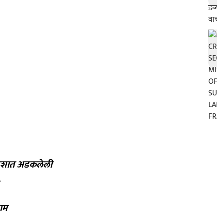
प्रदेशात अडकलेली
णाम