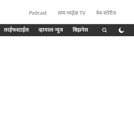
Podcast
साम लाईव्ह TV
वेब स्टोरीज
लाईफस्टाईल
व्हायरल न्यूज
बिझनेस