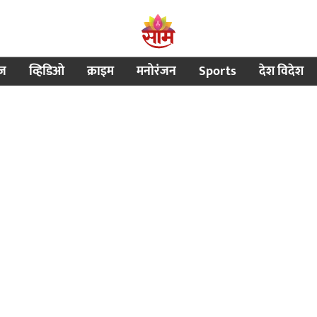
ीज
व्हिडिओ
क्राइम
मनोरंजन
Sports
देश विदेश