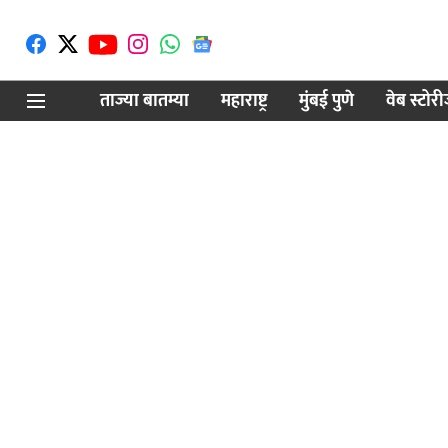
ताज्या बातम्या
महाराष्ट्र
मुंबई पुणे
वेब स्टोर