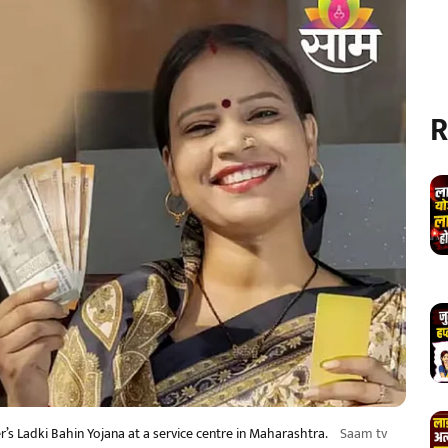
R
s Ladki Bahin Yojana at a service centre in Maharashtra.
Saam tv