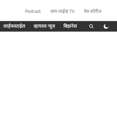
Podcast
साम लाईव्ह TV
वेब स्टोरीज
लाईफस्टाईल
व्हायरल न्यूज
बिझनेस