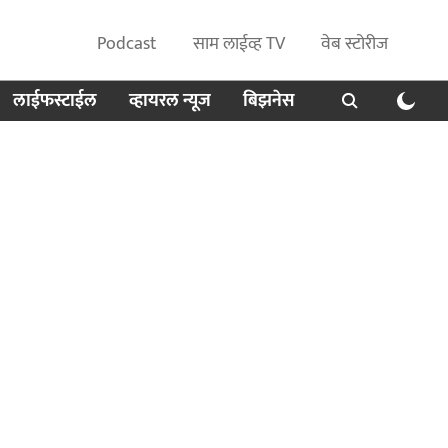
Podcast
साम लाईव्ह TV
वेब स्टोरीज
लाईफस्टाईल
व्हायरल न्यूज
बिझनेस