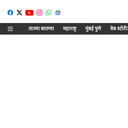
ताज्या बातम्या
महाराष्ट्र
मुंबई पुणे
वेब स्टोर