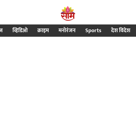
ीज
व्हिडिओ
क्राइम
मनोरंजन
Sports
देश विदेश