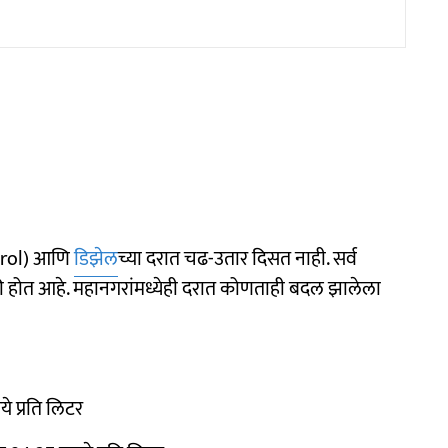
rol) आणि
डिझेल
च्या दरात चढ-उतार दिसत नाही. सर्व
िक्री होत आहे. महानगरांमध्येही दरात कोणताही बदल झालेला
े प्रति लिटर