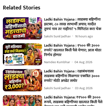
Related Stories
Ladki Bahin Yojana : लाडक्या बहिणींना
झटका, ८० लाख लाभार्थी अपात्र; यादीत
तुमचं नाव तर नाहीना? ५ मिनिटांत करा चेक
Sakshi Sunil Jadhav
16 hours ago
Ladki Bahin Yojana : १५०० की ३०००
रुपये? खात्यात किती पैसे येणार; आज मोठा
निर्णय होणार
Namdeo Kumbhar
04 Aug 2026
Ladki Bahin Yojana : रक्षाबंधनाला
लाडक्या बहि‍णींना मिळणार एकत्रित ३०००
रुपये? मोठी अपडेट समोर
Sakshi Sunil Jadhav
03 Aug 2026
Ladki Bahin Yojana: ₹१५०० की ३०००
रूपये, लाडक्या बहिणींच्या खात्यात किती पैसे