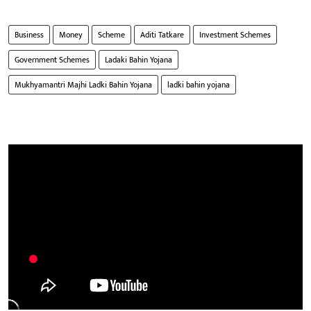
Business
Money
Scheme
Aditi Tatkare
Investment Schemes
Government Schemes
Ladaki Bahin Yojana
Mukhyamantri Majhi Ladki Bahin Yojana
ladki bahin yojana