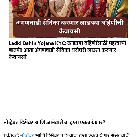
Ladki Bahin Yojana KYC: लाडक्या बहिणींसाठी महत्त्वाची
बातमी! आता अंगणवाडी सेविका घरोघरी जाऊन करणार
केवायसी
नोव्हेंबर-डिसेंबर आणि जानेवारीचा हप्ता एकत्र येणार?
एकीकडे
नोव्हेंबर
आणि डिसेंबर महिन्याचा हप्ता एकत्र येणार असल्याची