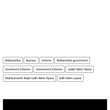
Maharashtra
Business
Scheme
Maharashtra government
Investment Schemes
Government Schemes
Ladaki Bahin Yojana
Mukhyamantri Majhi Ladki Bahin Yojana
ladki bahin yojana