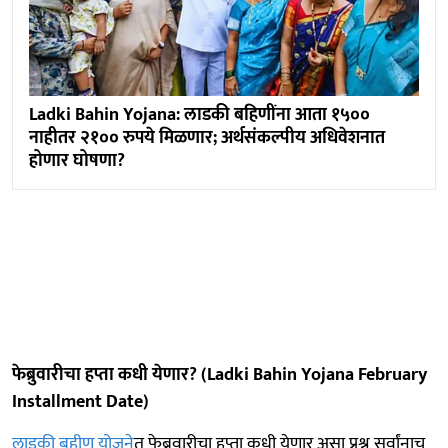
Ladki Bahin Yojana: लाडकी बहिणींना आता १५००
नाहीतर २१०० रुपये मिळणार; अर्थसंकल्पीय अधिवेशनात
होणार घोषणा?
फेब्रुवारीचा हप्ता कधी येणार? (Ladki Bahin Yojana February
Installment Date)
लाडकी बहीण योजने
त फेब्रुवारीचा हप्ता कधी येणार असा प्रश्न सर्वांनाच