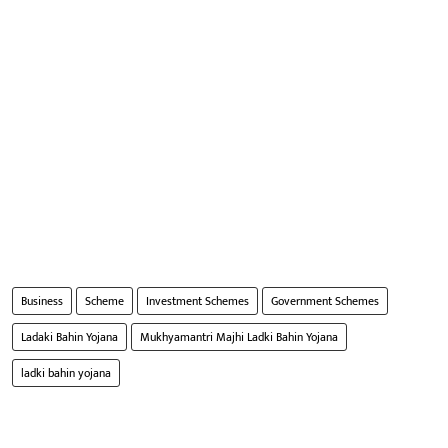
Business
Scheme
Investment Schemes
Government Schemes
Ladaki Bahin Yojana
Mukhyamantri Majhi Ladki Bahin Yojana
ladki bahin yojana