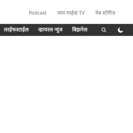
Podcast
साम लाईव्ह TV
वेब स्टोरीज
लाईफस्टाईल
व्हायरल न्यूज
बिझनेस