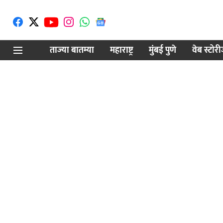
ताज्या बातम्या
महाराष्ट्र
मुंबई पुणे
वेब स्टोर