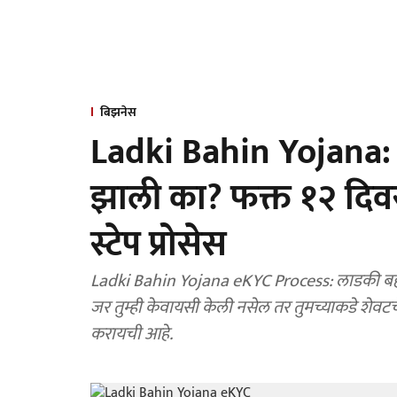
बिझनेस
Ladki Bahin Yojana: 
झाली का? फक्त १२ दिवसा
स्टेप प्रोसेस
Ladki Bahin Yojana eKYC Process: लाडकी बही
जर तुम्ही केवायसी केली नसेल तर तुमच्याकडे शेवटचे 
करायची आहे.