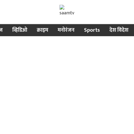
ीज
व्हिडिओ
क्राइम
मनोरंजन
Sports
देश विदेश