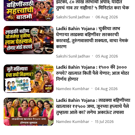
झटका, ८० लाख लाभार्थी अपात्र; यादीत
तुमचं नाव तर नाहीना? ५ मिनिटांत करा चेक
Sakshi Sunil Jadhav
06 Aug 2026
Ladki Bahin Yojana : चुकीचा लाभ
घेणार्‍या लाडक्या बहि‍णींवर सरकारची
कारवाई, तुरुंगवासाची शक्यता, वाचा नेमकं
कारण
Sakshi Sunil Jadhav
05 Aug 2026
Ladki Bahin Yojana : १५०० की ३०००
रुपये? खात्यात किती पैसे येणार; आज मोठा
निर्णय होणार
Namdeo Kumbhar
04 Aug 2026
Ladki Bahin Yojana : लाडक्या बहि‍णींच्या
खात्यावर ₹१५०० जमा, जूनच्या हप्त्याचे पैसे
तुम्हाला आले का? लगेच अकाऊंट तपासा
Namdeo Kumbhar
15 Jul 2026