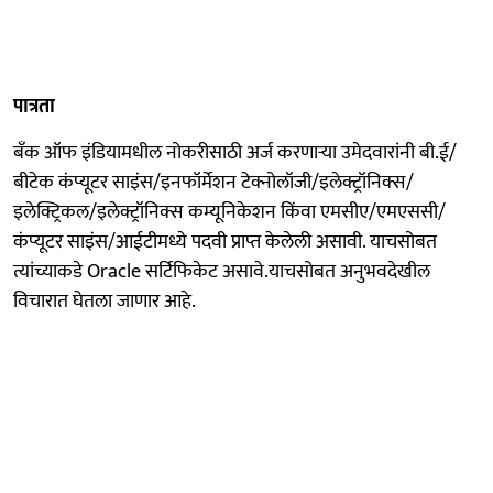
पात्रता
बँक ऑफ इंडियामधील नोकरीसाठी अर्ज करणाऱ्या उमेदवारांनी बी.ई/
बीटेक कंप्यूटर साइंस/इनफॉर्मेशन टेक्नोलॉजी/इलेक्ट्रॉनिक्स/
इलेक्ट्रिकल/इलेक्ट्रॉनिक्स कम्यूनिकेशन किंवा एमसीए/एमएससी/
कंप्यूटर साइंस/आईटीमध्ये पदवी प्राप्त केलेली असावी. याचसोबत
त्यांच्याकडे Oracle सर्टिफिकेट असावे.याचसोबत अनुभवदेखील
विचारात घेतला जाणार आहे.