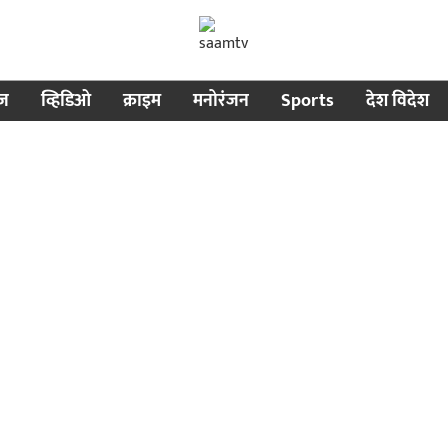
ीज
व्हिडिओ
क्राइम
मनोरंजन
Sports
देश विदेश