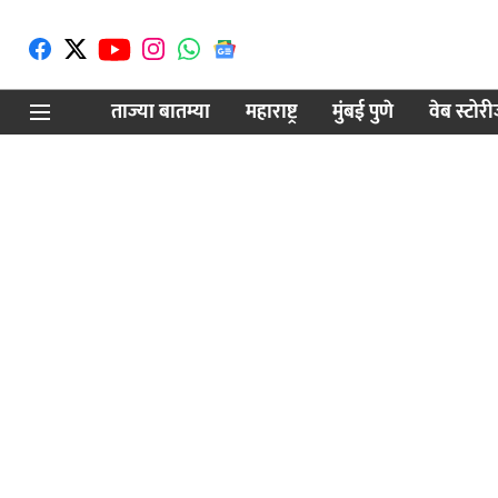
ताज्या बातम्या
महाराष्ट्र
मुंबई पुणे
वेब स्टोर