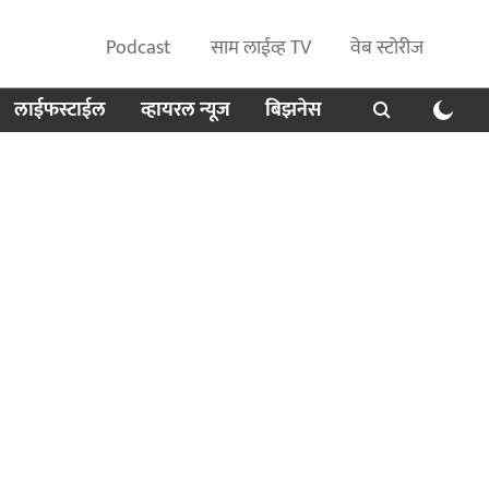
Podcast
साम लाईव्ह TV
वेब स्टोरीज
लाईफस्टाईल
व्हायरल न्यूज
बिझनेस