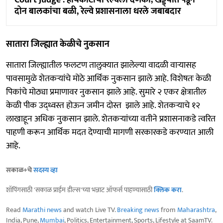
Court Judge : हायकोर्टाचा रेल्वेला दणका; खड्ड्यात पडून
दोन बालकांचा बळी, रेल्वे प्रशासनाला धरले जबाबदार
सातारा जिल्ह्यात केळीचे नुकसान
सातारा जिल्ह्यातील फलटण तालुक्यात झालेल्या वादळी वाऱ्यासह
पावसामुळे शेतकऱ्यांचे मोठे आर्थिक नुकसान झाले आहे. विशेषतः केळी
पिकांचे मोठ्या प्रमाणावर नुकसान झाले आहे. सुमारे २ एकर क्षेत्रातील
केळी पीक उद्ध्वस्त होऊन जमीन दोस्त झाले आहे. शेतकऱ्याचे १२
लाखाहून अधिक नुकसान झाले. शेतकऱ्यांच्या वतीने प्रशासनाकडे त्वरित
पाहणी करून आर्थिक मदत देण्याची मागणी सरकारकडे करण्यात आली
आहे.
सकाळ+चे
सदस्य व्हा
शॉपिंगसाठी 'सकाळ प्राईम डील्स'च्या भन्नाट ऑफर्स पाहण्यासाठी
क्लिक करा
.
Read
Marathi news
and watch Live TV.
Breaking news
from
Maharashtra
,
India, Pune,
Mumbai
, Politics, Entertainment, Sports, Lifestyle at SaamTV.