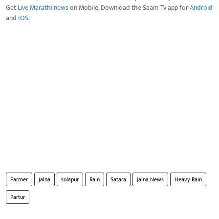
Get
Live Marathi news
on Mobile. Download the Saam Tv app for
Android
and
IOS
.
Farmer
jalna
solapur
Rain
Satara
Jalna News
Heavy Rain
Partur