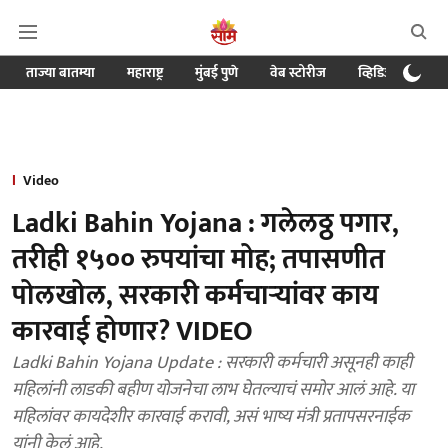
ताज्या बातम्या
महाराष्ट्र
मुंबई पुणे
वेब स्टोरीज
व्हिडिओ
क्र
Video
Ladki Bahin Yojana : गलेलठ्ठ पगार,
तरीही १५०० रुपयांचा मोह; तपासणीत
पोलखोल, सरकारी कर्मचाऱ्यांवर काय
कारवाई होणार? VIDEO
Ladki Bahin Yojana Update : सरकारी कर्मचारी असूनही काही
महिलांनी लाडकी बहीण योजनेचा लाभ घेतल्याचं समोर आलं आहे. या
महिलांवर कायदेशीर कारवाई करावी, असं भाष्य मंत्री प्रतापसरनाईक
यांनी केलं आहे.