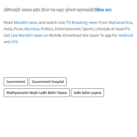
शॉपिंगसाठी 'सकाळ प्राईम डील्स'च्या भन्नाट ऑफर्स पाहण्यासाठी
क्लिक करा
.
Read
Marathi news
and watch Live TV.
Breaking news
from
Maharashtra
,
India, Pune,
Mumbai
, Politics, Entertainment, Sports, Lifestyle at SaamTV.
Get
Live Marathi news
on Mobile. Download the Saam Tv app for
Android
and
IOS
.
Government
Government Hospital
Mukhyamantri Majhi Ladki Bahin Yojana
ladki bahin yojana