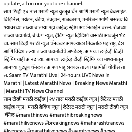
update, all on our youtube channel.
साम टिव्ही २४ तास मराठी न्यूज युट्यूब चॅन आणि मराठी न्यूज वेबसाईट.
बिझिनेस, पर्यटन, क्रीडा, तंत्रज्ञान, राजकारण, मनोरंजन आणि असंख्य वि
षयावरच्या ताज्या बातम्या पहा लाईव्ह स्ट्रीम आॅनलाईन वरुन. रोजच्या
ताज्या घडामोडी, ब्रेकिंग न्यूज, ट्रेंडिंग न्यूज व्हिडिओ यासाठी आवर्जून भेट
द्या. साम टिव्ही मराठी न्यूज चॅनलवर आपल्याला मिळतील महाराष्ट्र, देश
आणि विदेशातल्या ताज्या घडामोटींचे अपडेटस्. आमच्या लाईव्ही टिव्ही
स्ट्रिमिंगचाही आनंद घ्या. आमच्या लाईव्ह टीव्ही स्ट्रिमिंगच्या माध्यमातून
आमच्या युट्यूब चॅनलवर आपण पाहू शकाल ताज्या घडामोडी चोवीस ता
स. Saam TV Marathi Live | 24-hours LIVE News in
Marathi | Latest Marathi News | Breaking News Marathi
| Marathi TV News Channel
साम टीव्ही मराठी लाईव्ह | २४ तास मराठी लाईव्ह न्यूज | लेटेस्ट मराठी
लाईव्ह न्यूज | मराठी ब्रेकिंग न्यूज | लेटेस्ट मराठी न्यूज | मराठी टीव्ही न्यूज
चॅनेल #marathinews #marathibreakingnews
#marathilivenews #breakingnews #maharashtranews
#livenews #marathilivenews #saamtvnews #news