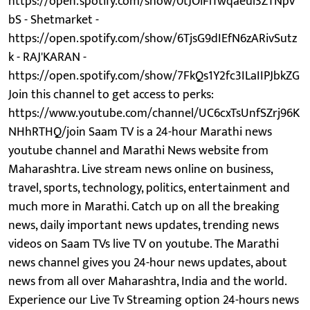
https://open.spotify.com/show/0tJOiFlTwqaeul3ZTNpV
bS - Shetmarket -
https://open.spotify.com/show/6TjsG9dIEfN6zARivSutz
k - RAJ'KARAN -
https://open.spotify.com/show/7FkQs1Y2fc3ILaIIPJbkZG
Join this channel to get access to perks:
https://www.youtube.com/channel/UC6cxTsUnfSZrj96K
NHhRTHQ/join Saam TV is a 24-hour Marathi news
youtube channel and Marathi News website from
Maharashtra. Live stream news online on business,
travel, sports, technology, politics, entertainment and
much more in Marathi. Catch up on all the breaking
news, daily important news updates, trending news
videos on Saam TVs live TV on youtube. The Marathi
news channel gives you 24-hour news updates, about
news from all over Maharashtra, India and the world.
Experience our Live Tv Streaming option 24-hours news