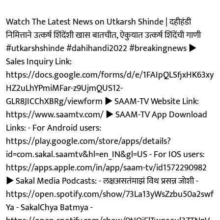
Watch The Latest News on Utkarsh Shinde | दहीहंडी
निमित्ताने उत्कर्ष शिंदेंशी खास बातचीत, ऐकुयात उत्कर्ष शिंदेंची गाणी
#utkarshshinde #dahihandi2022 #breakingnews ►
Sales Inquiry Link:
https://docs.google.com/forms/d/e/1FAIpQLSfjxHK63xy
HZ2uLhYPmiMFar-z9UjmQUS12-
GLR8JICChXBRg/viewform ► SAAM-TV Website Link:
https://www.saamtv.com/ ► SAAM-TV App Download
Links: - For Android users:
https://play.google.com/store/apps/details?
id=com.sakal.saamtv&hl=en_IN&gl=US - For IOS users:
https://apps.apple.com/in/app/saam-tv/id1572290982
► Sakal Media Podcasts: - लक्षअसतंमाझं विथ प्रसन्न जोशी -
https://open.spotify.com/show/73La13yWsZzbu50a2swf
Ya - SakalChya Batmya -