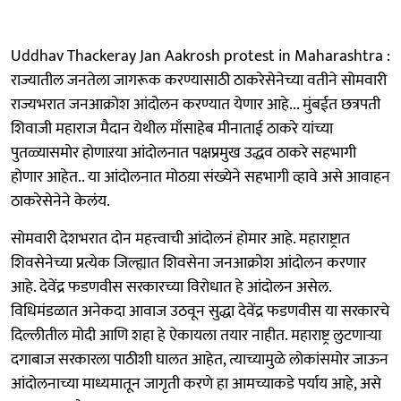
Uddhav Thackeray Jan Aakrosh protest in Maharashtra :
राज्यातील जनतेला जागरूक करण्यासाठी ठाकरेसेनेच्या वतीने सोमवारी
राज्यभरात जनआक्रोश आंदोलन करण्यात येणार आहे... मुंबईत छत्रपती
शिवाजी महाराज मैदान येथील माँसाहेब मीनाताई ठाकरे यांच्या
पुतळ्यासमोर होणाऱया आंदोलनात पक्षप्रमुख उद्धव ठाकरे सहभागी
होणार आहेत.. या आंदोलनात मोठय़ा संख्येने सहभागी व्हावे असे आवाहन
ठाकरेसेनेने केलंय.
सोमवारी देशभरात दोन महत्त्वाची आंदोलनं होमार आहे. महाराष्ट्रात
शिवसेनेच्या प्रत्येक जिल्ह्यात शिवसेना जनआक्रोश आंदोलन करणार
आहे. देवेंद्र फडणवीस सरकारच्या विरोधात हे आंदोलन असेल.
विधिमंडळात अनेकदा आवाज उठवून सुद्धा देवेंद्र फडणवीस या सरकारचे
दिल्लीतील मोदी आणि शहा हे ऐकायला तयार नाहीत. महाराष्ट्र लुटणाऱ्या
दगाबाज सरकारला पाठीशी घालत आहेत, त्याच्यामुळे लोकांसमोर जाऊन
आंदोलनाच्या माध्यमातून जागृती करणे हा आमच्याकडे पर्याय आहे, असे