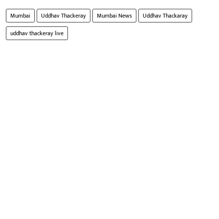
Mumbai
Uddhav Thackeray
Mumbai News
Uddhav Thackaray
uddhav thackeray live