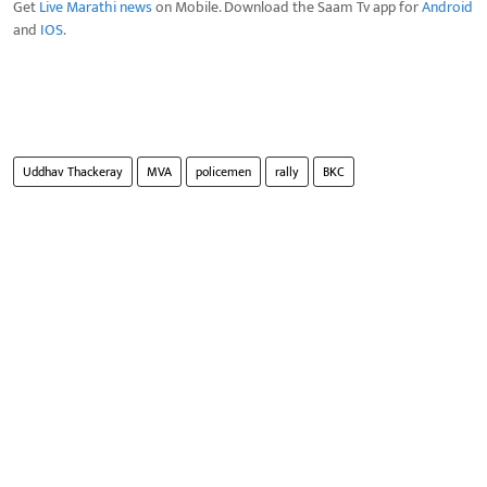
Get
Live Marathi news
on Mobile. Download the Saam Tv app for
Android
and
IOS
.
Uddhav Thackeray
MVA
policemen
rally
BKC