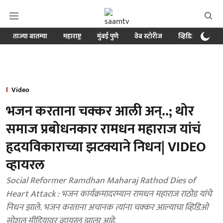
ताज्या बातम्या
महाराष्ट्र
मुंबई पुणे
वेब स्टोरीज
व्हिडिओ
क्र
Video
भजन करताना चक्कर आली अन्..; थोर
समाज प्रबोधनकार रामधन महाराज यांचं
हृदयविकाराच्या झटक्याने निधन| VIDEO
व्हायरल
Social Reformer Ramdhan Maharaj Rathod Dies of
Heart Attack : भजन कार्यक्रमादरम्यान रामधन महाराज राठोड यांचे
निधन झाले. भजन करताना अचानक त्यांना चक्कर आल्याचा व्हिडिओ
सोशल मीडियावर व्हायरल झाला आहे.