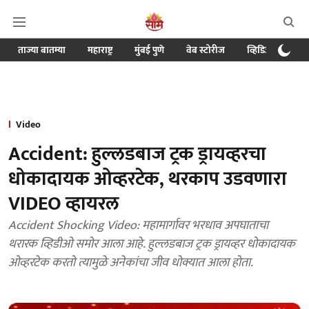
ताज्या बातम्या
महाराष्ट्र
मुंबई पुणे
वेब स्टोरीज
व्हिडिओ
क्र
Video
Accident: हुल्लडबाज ट्रक ड्रायव्हरचा
धोकादायक ओव्हरटेक, थरकाप उडवणारा
VIDEO व्हायरल
Accident Shocking Video: महामार्गावर भरधाव अपघाताचा
थरारक व्हिडीओ समोर आला आहे. हुल्लडबाज ट्रक ड्रायव्हर धोकादायक
ओव्हरटेक करतो त्यामुळे अनेकांचा जीव धोक्यात आला होता.