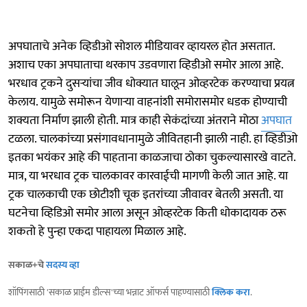
अपघाताचे अनेक व्हिडीओ सोशल मीडियावर व्हायरल होत असतात.
अशाच एका अपघाताचा थरकाप उडवणारा व्हिडीओ समोर आला आहे.
भरधाव ट्रकने दुसऱ्यांचा जीव धोक्यात घालून ओव्हरटेक करण्याचा प्रयत्न
केलाय. यामुळे समोरून येणाऱ्या वाहनांशी समोरासमोर धडक होण्याची
शक्यता निर्माण झाली होती. मात्र काही सेकंदांच्या अंतराने मोठा
अपघात
टळला. चालकांच्या प्रसंगावधानामुळे जीवितहानी झाली नाही. हा व्हिडीओ
इतका भयंकर आहे की पाहताना काळजाचा ठोका चुकल्यासारखे वाटते.
मात्र, या भरधाव ट्रक चालकावर कारवाईची मागणी केली जात आहे. या
ट्रक चालकाची एक छोटीशी चूक इतरांच्या जीवावर बेतली असती. या
घटनेचा व्हिडिओ समोर आला असून ओव्हरटेक किती धोकादायक ठरू
शकतो हे पुन्हा एकदा पाहायला मिळाल आहे.
सकाळ+चे
सदस्य व्हा
शॉपिंगसाठी 'सकाळ प्राईम डील्स'च्या भन्नाट ऑफर्स पाहण्यासाठी
क्लिक करा
.