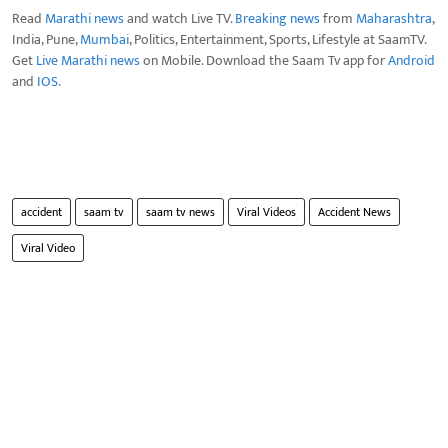
Read
Marathi news
and watch Live TV.
Breaking news
from
Maharashtra
,
India, Pune,
Mumbai
, Politics, Entertainment, Sports, Lifestyle at SaamTV.
Get
Live Marathi news
on Mobile. Download the Saam Tv app for
Android
and
IOS
.
accident
saam tv
saam tv news
Viral Videos
Accident News
Viral Video